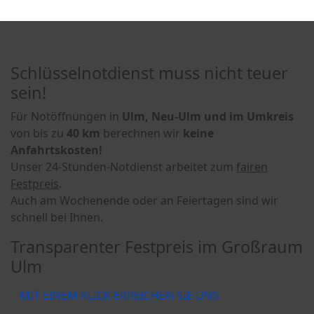
Schlüsselnotdienst muss nicht teuer
sein!
Für Notöffnungen in
Ulm, Neu-Ulm und im Umkreis
von bis zu
40 km
berechnen wir
keine
Anfahrtskosten!
Unser 24-Stunden-Notdienst arbeitet zum
fairen
Festpreis
.
Auch am Wochenende oder an Feiertagen sind wir
schnell bei Ihnen.
Transparenter Festpreis im Großraum
Ulm
MIT EINEM KLICK ERREICHEN SIE UNS