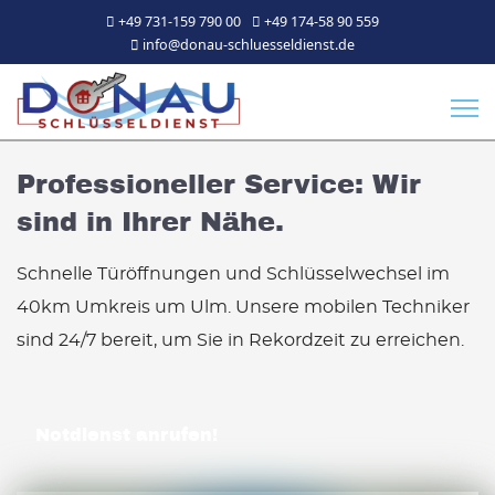
+49 731-159 790 00
+49 174-58 90 559
info@donau-schluesseldienst.de
Professioneller Service:
Wir
sind in Ihrer Nähe.
Schnelle
Türöffnungen
und
Schlüsselwechsel
im
40km Umkreis um Ulm. Unsere mobilen Techniker
sind 24/7 bereit, um Sie in Rekordzeit zu erreichen.
Notdienst anrufen!